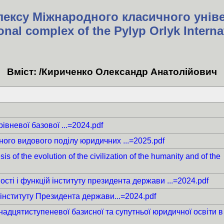
лексу Міжнародного класичного унів
onal complex of the Pylyp Orlyk Internat
Вміст: /Кириченко Олександр Анатолійович
вневої базової ...=2024.pdf
ного видового поділу юридичних ...=2025.pdf
 of the evolution of the civilization of the humanity and of the
сті і функцій інституту президента держави ...=2024.pdf
інституту Президента держави...=2024.pdf
адцятиступеневої базисної та супутньої юридичної освіти в 