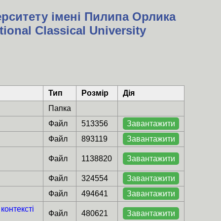
ерситету імені Пилипа Орлика
ional Classical University
Тип
Розмір
Дія
Папка
Файл
513356
Завантажити
Файл
893119
Завантажити
Файл
1138820
Завантажити
Файл
324554
Завантажити
Файл
494641
Завантажити
контексті
Файл
480621
Завантажити