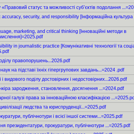
у «Правовий статус та можливості суб’єктів подолання ...=20
tic accuracy, security, and responsibility [Інформаційна культура
uage, marketing, and critical thinking [Інноваційні методи в
 мислення]=2025.pdf
ility in journalistic practice [Комунікативні технології та соц
.pdf
поділу правопорушень...2026.pdf
аук на підставі їхніх гіпергрупових завдань...=2024 .pdf
 і видового поділу достовірних і недостовірних...2026.pdf
іра зародження, становлення, досягнення ...=2024.pdf
арної галузі права за інноваційною класифікацією ...=2025.pd
ивілізації людства та юриспруденції...=2025.pdf
атури, публічнотури і всієї іншої системи...=2025.pdf
я президентатури, прокуратури, публічнотури ...=2025.pdf