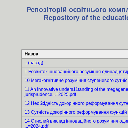
Репозіторій освітнього комп
Repository of the educati
Назва
.. (назад)
1 Розвиток інноваційного розуміння одинадцятирі
10 Мегакогнітивне розуміння ступеневого сутніс
11 An innovative unders11tanding of the megagenesis
jurisprudence...=2025.pdf
12 Необхідність докорінного реформування сутно
13 Сутність докорінного реформування функцій 
14 Стислий виклад інноваційного розуміння один
...=2024.pdf